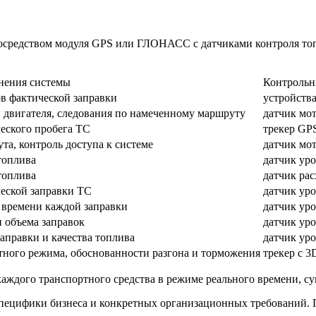
осредством модуля GPS или ГЛОНАСС с датчиками контроля топ
енения системы
Контрольн
в фактической заправки
устройств
 двигателя, следования по намеченному маршруту
датчик мот
еского пробега ТС
трекер G
та, контроль доступа к системе
датчик мот
топлива
датчик ур
топлива
датчик рас
ческой заправки ТС
датчик ур
 времени каждой заправки
датчик уро
и объема заправок
датчик уро
заправки и качества топлива
датчик уро
тного режима, обоснованности разгона и торможения
трекер с 3
 каждого транспортного средства в режиме реального времени, с
специфики бизнеса и конкретных организационных требований.