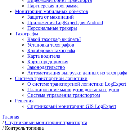
Видеомониторинг транспорта
Партнерская программа
Мониторинг мобильных объектов
Защита от махинаций
Приложения LogExpert для Android
Персональные трекеры
Тахографы
Какой тахограф выбрать?
Установка тахографов
Калибровка тахографа
Карта водителя
Карта предприятия
Законодательство
Автоматизация выгрузки данных из тахографа
Система транспортной логистики
О системе транспортной логистики LogExpert
Планирование маршрутов доставки грузов
Система управления транспортом
Решения
Спутниковый мониторинг GIS LogExpert
Главная
/
Спутниковый мониторинг транспорта
/
Контроль топлива