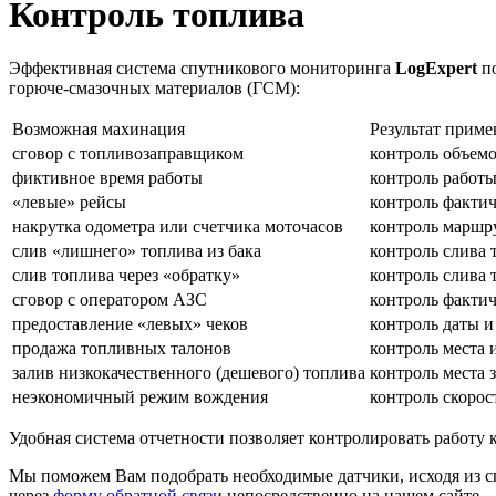
Контроль топлива
Эффективная система спутникового мониторинга
LogExpert
п
горюче-смазочных материалов (ГСМ):
Возможная махинация
Результат прим
сговор с топливозаправщиком
контроль объемо
фиктивное время работы
контроль работы
«левые» рейсы
контроль фактич
накрутка одометра или счетчика моточасов
контроль маршру
слив «лишнего» топлива из бака
контроль слива 
слив топлива через «обратку»
контроль слива 
сговор с оператором АЗС
контроль факти
предоставление «левых» чеков
контроль даты и
продажа топливных талонов
контроль места 
залив низкокачественного (дешевого) топлива
контроль места 
неэкономичный режим вождения
контроль скорос
Удобная система отчетности позволяет контролировать работу
Мы поможем Вам подобрать необходимые датчики, исходя из 
через
форму обратной связи
непосредственно на нашем сайте.