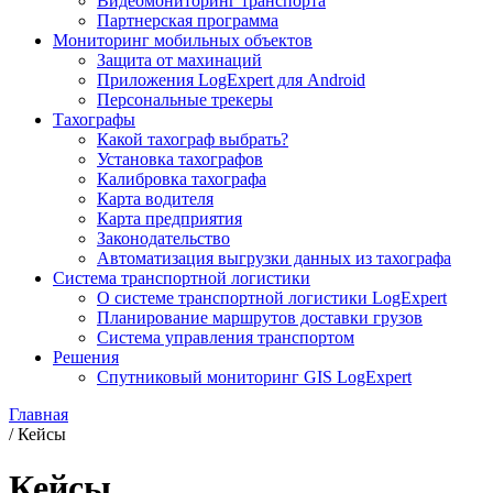
Видеомониторинг транспорта
Партнерская программа
Мониторинг мобильных объектов
Защита от махинаций
Приложения LogExpert для Android
Персональные трекеры
Тахографы
Какой тахограф выбрать?
Установка тахографов
Калибровка тахографа
Карта водителя
Карта предприятия
Законодательство
Автоматизация выгрузки данных из тахографа
Система транспортной логистики
О системе транспортной логистики LogExpert
Планирование маршрутов доставки грузов
Система управления транспортом
Решения
Спутниковый мониторинг GIS LogExpert
Главная
/
Кейсы
Кейсы