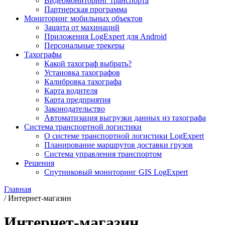
Видеомониторинг транспорта
Партнерская программа
Мониторинг мобильных объектов
Защита от махинаций
Приложения LogExpert для Android
Персональные трекеры
Тахографы
Какой тахограф выбрать?
Установка тахографов
Калибровка тахографа
Карта водителя
Карта предприятия
Законодательство
Автоматизация выгрузки данных из тахографа
Система транспортной логистики
О системе транспортной логистики LogExpert
Планирование маршрутов доставки грузов
Система управления транспортом
Решения
Спутниковый мониторинг GIS LogExpert
Главная
/
Интернет-магазин
Интернет-магазин