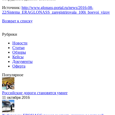
Источник:
http://www.glonass-portal.ru/news/2016-08-
22/Sistema_ERAGLONASS_zaregistrirovala_100i_boevoi_vizov
Возврат к списку
Рубрики
Новости
Статьи
Обзоры
Кейсы
Документы
Оферта
Популярное
Российские дороги становятся умнее
11 октября 2016