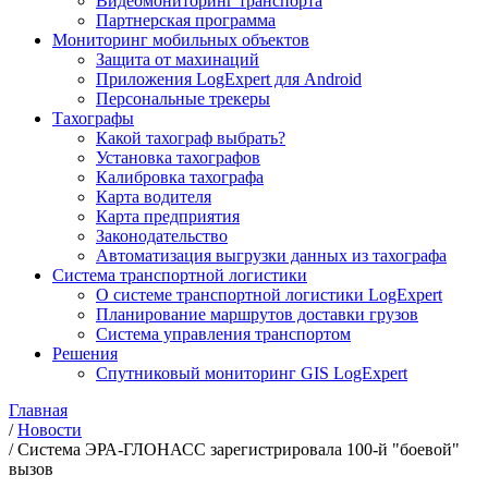
Видеомониторинг транспорта
Партнерская программа
Мониторинг мобильных объектов
Защита от махинаций
Приложения LogExpert для Android
Персональные трекеры
Тахографы
Какой тахограф выбрать?
Установка тахографов
Калибровка тахографа
Карта водителя
Карта предприятия
Законодательство
Автоматизация выгрузки данных из тахографа
Система транспортной логистики
О системе транспортной логистики LogExpert
Планирование маршрутов доставки грузов
Система управления транспортом
Решения
Спутниковый мониторинг GIS LogExpert
Главная
/
Новости
/
Система ЭРА-ГЛОНАСС зарегистрировала 100-й "боевой"
вызов