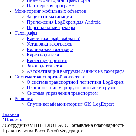
Видеомониторинг транспорта
Партнерская программа
Мониторинг мобильных объектов
Защита от махинаций
Приложения LogExpert для Android
Персональные трекеры
Тахографы
Какой тахограф выбрать?
Установка тахографов
Калибровка тахографа
Карта водителя
Карта предприятия
Законодательство
Автоматизация выгрузки данных из тахографа
Система транспортной логистики
О системе транспортной логистики LogExpert
Планирование маршрутов доставки грузов
Система управления транспортом
Решения
Спутниковый мониторинг GIS LogExpert
Главная
/
Новости
/
Сотрудникам НП «ГЛОНАСС» объявлена благодарность
Правительства Российской Федерации