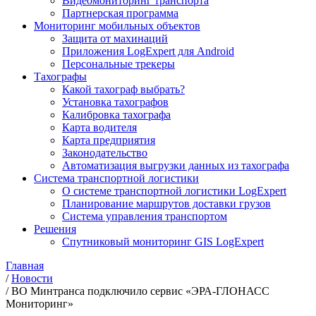
Видеомониторинг транспорта
Партнерская программа
Мониторинг мобильных объектов
Защита от махинаций
Приложения LogExpert для Android
Персональные трекеры
Тахографы
Какой тахограф выбрать?
Установка тахографов
Калибровка тахографа
Карта водителя
Карта предприятия
Законодательство
Автоматизация выгрузки данных из тахографа
Система транспортной логистики
О системе транспортной логистики LogExpert
Планирование маршрутов доставки грузов
Система управления транспортом
Решения
Спутниковый мониторинг GIS LogExpert
Главная
/
Новости
/
ВО Минтранса подключило сервис «ЭРА-ГЛОНАСС
Мониторинг»