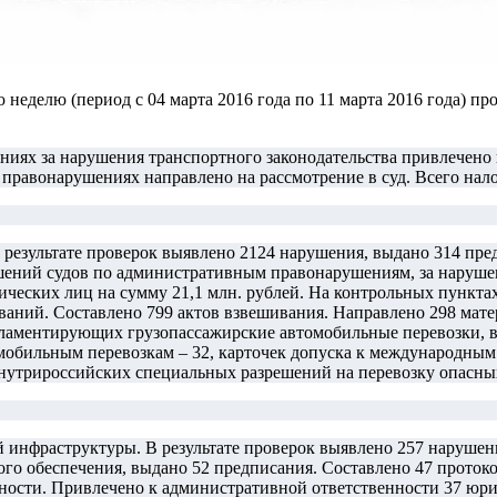
неделю (период с 04 марта 2016 года по 11 марта 2016 года) пр
ниях за нарушения транспортного законодательства привлечено
правонарушениях направлено на рассмотрение в суд. Всего нало
 результате проверок выявлено 2124 нарушения, выдано 314 пр
ений судов по административным правонарушениям, за нарушен
еских лиц на сумму 21,1 млн. рублей. На контрольных пунктах
ований. Составлено 799 актов взвешивания. Направлено 298 мат
гламентирующих грузопассажирские автомобильные перевозки, в
омобильным перевозкам – 32, карточек допуска к международны
внутрироссийских специальных разрешений на перевозку опасных
 инфраструктуры. В результате проверок выявлено 257 нарушени
ого обеспечения, выдано 52 предписания. Составлено 47 прото
ности. Привлечено к административной ответственности 37 юр