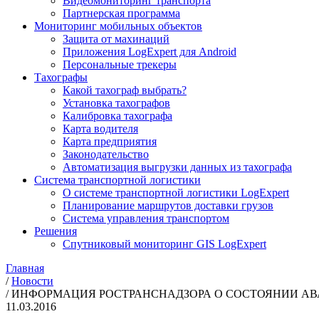
Видеомониторинг транспорта
Партнерская программа
Мониторинг мобильных объектов
Защита от махинаций
Приложения LogExpert для Android
Персональные трекеры
Тахографы
Какой тахограф выбрать?
Установка тахографов
Калибровка тахографа
Карта водителя
Карта предприятия
Законодательство
Автоматизация выгрузки данных из тахографа
Система транспортной логистики
О системе транспортной логистики LogExpert
Планирование маршрутов доставки грузов
Система управления транспортом
Решения
Спутниковый мониторинг GIS LogExpert
Главная
/
Новости
/
ИНФОРМАЦИЯ РОСТРАНСНАДЗОРА О СОСТОЯНИИ АВАР
11.03.2016