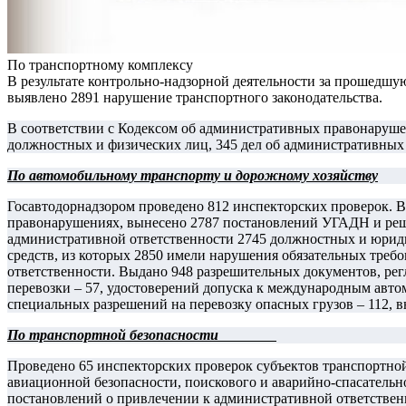
По транспортному комплексу
В результате контрольно-надзорной деятельности за прошедшую 
выявлено 2891 нарушение транспортного законодательства.
В соответствии с Кодексом об административных правонаруше
должностных и физических лиц, 345 дел об административных 
По автомобильному транспорту и дорожному хозяйству
Госавтодорнадзором проведено 812 инспекторских проверок. В
правонарушениях, вынесено 2787 постановлений УГАДН и реш
административной ответственности 2745 должностных и юридич
средств, из которых 2850 имели нарушения обязательных треб
ответственности. Выдано 948 разрешительных документов, ре
перевозки – 57, удостоверений допуска к международным авт
специальных разрешений на перевозку опасных грузов – 112, 
По транспортной безопасности
Проведено 65 инспекторских проверок субъектов транспортной
авиационной безопасности, поискового и аварийно-спасательн
постановлений о привлечении к административной ответствен