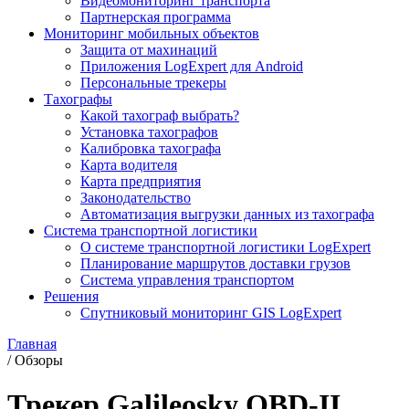
Видеомониторинг транспорта
Партнерская программа
Мониторинг мобильных объектов
Защита от махинаций
Приложения LogExpert для Android
Персональные трекеры
Тахографы
Какой тахограф выбрать?
Установка тахографов
Калибровка тахографа
Карта водителя
Карта предприятия
Законодательство
Автоматизация выгрузки данных из тахографа
Система транспортной логистики
О системе транспортной логистики LogExpert
Планирование маршрутов доставки грузов
Система управления транспортом
Решения
Спутниковый мониторинг GIS LogExpert
Главная
/
Обзоры
Трекер Galileosky OBD-II